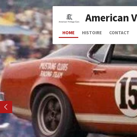
Passer
au
American V
contenu
principal
HOME
HISTOIRE
CONTACT